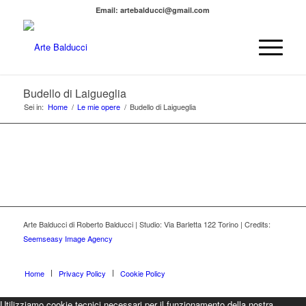
Email: artebalducci@gmail.com
Budello di Laigueglia
Sei in:
Home
/
Le mie opere
/
Budello di Laigueglia
Arte Balducci di Roberto Balducci | Studio: Via Barletta 122 Torino | Credits:
Seemseasy Image Agency
Home
Privacy Policy
Cookie Policy
Utilizziamo cookie tecnici necessari per il funzionamento della nostra