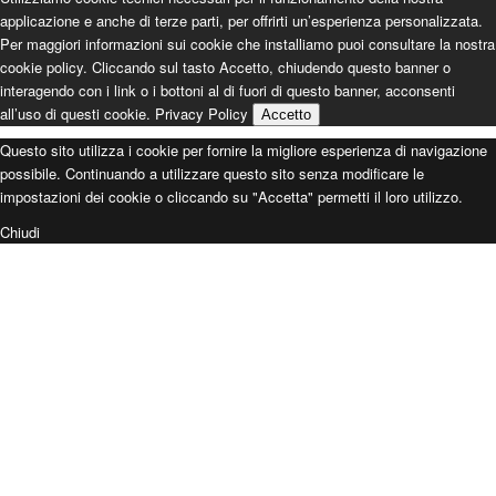
applicazione e anche di terze parti, per offrirti un’esperienza personalizzata.
Per maggiori informazioni sui cookie che installiamo puoi consultare la nostra
cookie policy. Cliccando sul tasto Accetto, chiudendo questo banner o
interagendo con i link o i bottoni al di fuori di questo banner, acconsenti
all’uso di questi cookie.
Privacy Policy
Accetto
Questo sito utilizza i cookie per fornire la migliore esperienza di navigazione
possibile. Continuando a utilizzare questo sito senza modificare le
impostazioni dei cookie o cliccando su "Accetta" permetti il loro utilizzo.
Chiudi